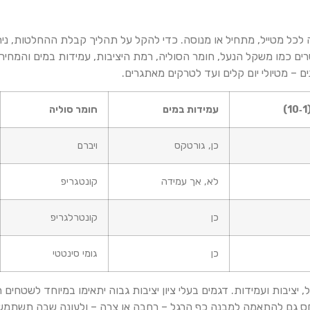
לכל מטייל, מתחיל או מנוסה. כדי להקל על תהליך קבלת ההחלטות, נית
מטרים כמו משקל הנעל, חומר הסוליה, רמת היציבות, עמידות במים והמח
 מטיולי יום קלים ועד לטרקים מאתגרים.
)
עמידות במים
חומר סוליה
כן, גורטקס
ויברם
לא, אך עמידה
קונטגריפ
כן
קונטרלגריפ
כן
גומי סינטטי
יציבות ועמידות. דגמים בעלי ציון יציבות גבוה יתאימו במיוחד לשטחים
תייחס גם להתאמה למבנה כף הרגל – רחבה או צרה – ולעונה שבה תשתמש