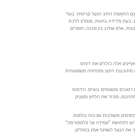
 גם התאמת רוחב הנעל קריטית: בעלי
קת. בעת מדידה בחנות, מומלץ ללכת
ת, אלא שילוב בין מבנה, חומרים
פיינים אלה כוללים את דפוס
יה מתוכננת היטב מפחיתה משמעותית
השונים, מספקות אחיזה מצוינת על סלעים רטובים ומשטחים בוציים. הדפוס
מחזקים, מפזר את הלחץ ומעניק
מסוימים משולבות שכבות בולמות
לגרום לתחושת "עמידה על פלטפורמה"
 את הנעל לשותף אמין בטיולים,