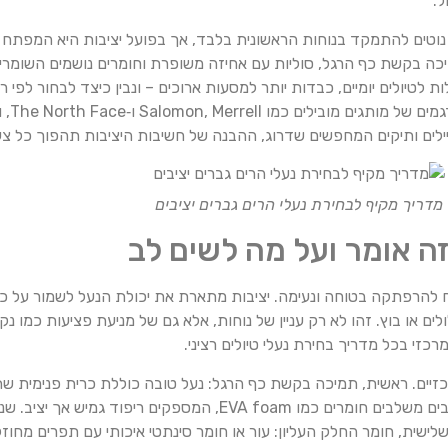
.
נוטים להתמקד בנוחות הראשונית בלבד, אך בפועל יציבות היא המפתח למ
כה בקשת כף הרגל, סוליות עם אחיזה משופרת וחומרים נושמים השומרים
ות לטיולים יומיים, כבדות יותר למסעות ארוכים – ונבין כיצד לבחור לפי
הקושי ש
 מטיילים ותיקים המחפשים שדרוג, ההבנה של חשיבות היציבות תהפוך כל צ
מדריך מקיף לבחירת נעלי הרים גברים יציבים
זה אומר ועל מה לשים לב
תח להרפתקה בטוחה ונעימה. יציבות מתארת את יכולת הנעל לשמור על כף
ים או בוץ. זהו לא רק עניין של נוחות, אלא גם של מניעת פציעות כמו נ
רכזי בכל מדריך בחירת נעלי טיולים רציני.
כזיים. ראשית, תמיכה בקשת כף הרגל: נעל טובה כוללת כרית פנימית
באופן שווה ומפחיתה עייפות גם לאחר שעות הליכה. מותגים רבים משלבים חומרים 
לישית, חומר החלק העליון: עור או חומר סינתטי איכותי עם תפרים מחו