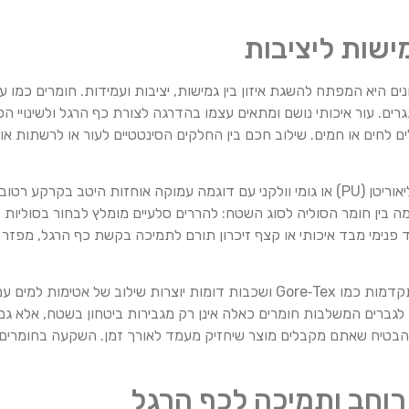
מישות ליציבות
ם היא המפתח להשגת איזון בין גמישות, יציבות ועמידות. חומרים כמו עו
גרים. עור איכותי נושם ומתאים עצמו בהדרגה לצורת כף הרגל ולשינויי 
ם לחים או חמים. שילוב חכם בין החלקים הסינטטיים לעור או לרשתות או
ליצירת יציבות מיטבית, חשוב לשים לב גם לסוליה. סוליות מפוליאוריטן (PU) או גומי וולקני עם דוגמה עמוק
 בין חומר הסוליה לסוג השטח: להררים סלעיים מומלץ לבחור בסוליות ק
פנימי מבד איכותי או קצף זיכרון תורם לתמיכה בקשת כף הרגל, מפזר ל
גורם נוסף השייך לחומרים הוא עמידות בפני מים. ממברנות מתקדמות כמו Gore‑Tex ושכבות דומות
 לגברים המשלבות חומרים כאלה אינן רק מגבירות ביטחון בשטח, אלא גם
י להבטיח שאתם מקבלים מוצר שיחזיק מעמד לאורך זמן. השקעה בחומרים
רוחב ותמיכה לכף הרגל