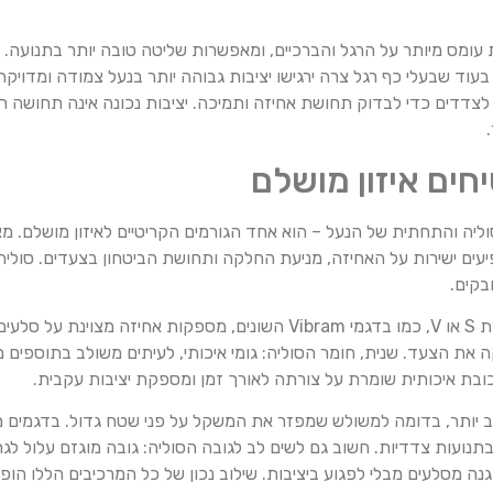
 עומס מיותר על הרגל והברכיים, ומאפשרות שליטה טובה יותר בתנועה.
בעוד שבעלי כף רגל צרה ירגישו יציבות גבוהה יותר בנעל צמודה ומדוי
דים כדי לבדוק תחושת אחיזה ותמיכה. יציבות נכונה אינה תחושה רגעי
ים איזון מושלם
ליה והתחתית של הנעל – הוא אחד הגורמים הקריטיים לאיזון מושלם. מא
יעים ישירות על האחיזה, מניעת החלקה ותחושת הביטחון בצעדים. סול
בקים.
ראשית, דפוסי הסוליה: נעליים עם לוגים (חריצים עמוקים) בצורת S או V, כמו בדגמי Vibram 
 את הצעד. שנית, חומר הסוליה: גומי איכותי, לעיתים משולב בתוספים 
רכובת איכותית שומרת על צורתה לאורך זמן ומספקת יציבות עקבית.
יציב יותר, בדומה למשולש שמפזר את המשקל על פני שטח גדול. בדגמים 
בתנועות צדדיות. חשוב גם לשים לב לגובה הסוליה: גובה מוגזם עלול 
ה מסלעים מבלי לפגוע ביציבות. שילוב נכון של כל המרכיבים הללו הופך