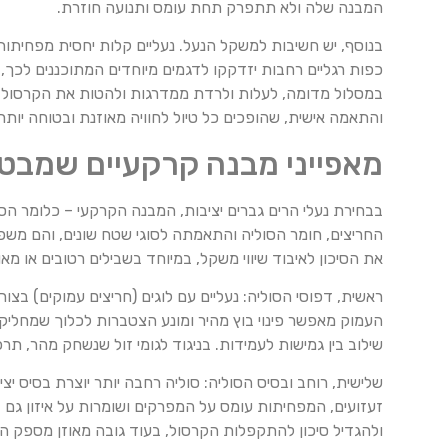
המבנה שלה ולא תתפרק תחת עומס ותנועה חוזרת.
בנוסף, יש חשיבות למשקל הנעל. נעליים קלות יחסית מפחיתות
כפות רגליים רחבות יזדקקו לדגמים מיוחדים המתוכננים לכך, 
במסלול מדומה, לעלות ולרדת ממדרגות ולהטות את הקרסול לצד
והתאמה אישית, שהופכים כל טיול לחוויה מאוזנת ובטוחה יותר.
מאפייני מבנה קרקעיים שמבטיח
בבחירת נעלי הרים גברים יציבות, המבנה הקרקעי – כלומר הסו
החריצים, חומר הסוליה והתאמתה לסוגי שטח שונים, והם משפ
את הסיכון לאיבוד שיווי משקל, במיוחד בשבילים רטובים או מאו
העמוק מאפשר פינוי בוץ מהיר ומונע הצטברות לכלוך שמחליקה
שילוב בין גמישות לעמידות. בניגוד לגומי זול שנשחק מהר, ת
שלישית, רוחב ובסיס הסוליה: סוליה רחבה יותר יוצרת בסיס 
זעזועים, המפחיתות עומס על המפרקים ושומרות על איזון גם 
ולהגדיל סיכון להתקפלות הקרסול, בעוד גובה מאוזן מספק הגנ