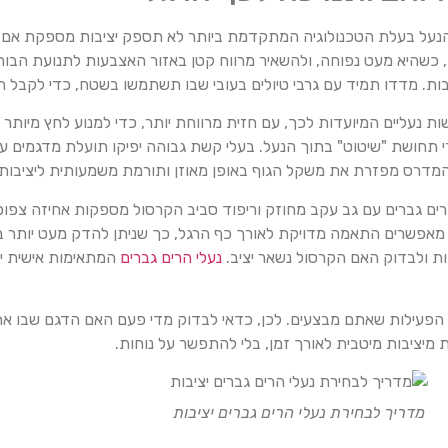
 הנעל בעלת הטכנולוגיה המתקדמת ביותר לא תספק יציבות מספקת אם אי
כשהיא מעט נפוחה, ולהשאיר מרווח קטן באזור האצבעות לתנועת הבוהן
יבות. מדדו תמיד עם גרבי טיולים בעובי שבו תשתמשו בשטח, כדי לקבל 
 נעליים המיועדות לכך, עם חזית מרווחת יותר, כדי למנוע לחץ מיותר 
די תחושת "שיטוט" בתוך הנעל. בעלי קשת גבוהה יפיקו תועלת מדגמים ע
דרס מפזרת את משקל הגוף באופן מאוזן ותורמת משמעותית ליציבות.
רים גברים עם גב עקב מחוזק וריפוד סביב הקרסול מספקות אחיזה צפו
ת מאפשרים התאמה מדויקת לאורך כף הרגל, כך שניתן להדק מעט יותר ב
ות ולבדוק האם הקרסול נשאר יציב.
נעלי הרים גברים
המתאימות אישית יג
גי הפעילות שאתם מבצעים. לכן, כדאי לבדוק מדי פעם האם הדגם שבו א
מיציבות מיטבית לאורך זמן, בלי להתפשר על נוחות.
מדריך לבחירת נעלי הרים גברים יציבות