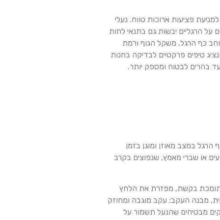
ניעת פציעות ארוכות טווח. נעלי
 על הרגליים יבשות גם בתנאי לחות
 רוחב כף הרגל, משקל הגוף ורמת
ל המסלול. בנוסף, נסקור בקצרה מאפיינים בולטים בדגמים של מותגים מובילים כמו Salomon, Merrell ו‑The North Face, ונציג טיפים פרקטיים לבדיקה בחנות
עד בהרים לבטוח ומספק יותר.
 הרגל במצב מאוזן ומוגן בזמן
קעים או שברי מאמץ, שנפוצים בקרב
 שתומכת בקשת, מפזרת את הלחץ
כמו EVA foam, המספקים ריפוד גמיש אך יציב. שנית, מבנה העקב: עקב מוגבה ומחוזק
זקים מבטיחים שהנעל תשמור על