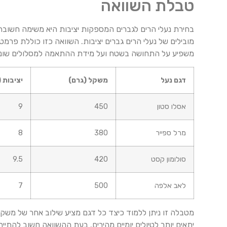
טבלת השוואה
בחירת נעלי הרים לגברים המספקות יציבות היא משימה חשובה 
מובילים של נעלי הרים גברים יציבות. השוואה כזו כוללת פר
משפיע על התחושה בשטח ועל מידת ההתאמה למסלולים שונים –
דגם נעל
משקל (גרם)
יציבות (1‑10
אסלו סטון
450
9
מרל ספייר
380
8
סולומון קסט
420
9.5
לאב אלפה
500
7
מטבלה זו ניתן ללמוד כיצד כל דגם מציע שילוב אחר של משקל, 
יתאים יותר לטיולים יומיים מהירים. בעת ההשוואה חשוב לה