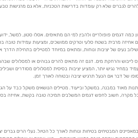
ם להרים לגברים שלא רק עומדות בדרישות הטכניות, אלא גם מרגישות טבעי
 כמה דגמים פופולריים ולהבין למי הם מתאימים. אסלו סטון, למשל, ידו
חיזה מרבית בשטח סלעי וטרקים ממושכים, ומציעות עמידות טובה בפני 
 שילוב נעים של יציבות ונוחות, ומתאים במיוחד למטיילים בתחילת הדרך א
קס לייבוש והרחקת מים. דגם זה מתאים להרים גבוהים או למסלולים שבהם
ד במחיר נגיש יותר, המציע יציבות בסיסית למסלולים מסודרים ושבילים 
פו של דבר אם הנעל תרגיש יציבה ובטוחה לאורך זמן.
נות מאוד במבנה, במשקל ובייעוד. מטיילים הנושאים משקל כבד על הגב י
 בכל מקרה, חשוב לחפש דגמים המשלבים תמיכה טובה בקשת, אחיזה בסולי
פיינים המבטיחים בטיחות ונוחות לאורך כל הטיול. נעלי הרים גברים יצ