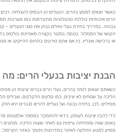
להתקדם בביטחון, להפחית עייפות ולמקסם את ההנאה מהטיול
כאשר יוצאים למסע בהרים, הנעליים הן הבסיס להצלחה. רבים 
הרים איכותיות כוללות טכנולוגיות מתקדמות כמו מערכות תמי
גבוהה. במדריך בחירת נעלי טיולים נבחן את סוגי הנעליים – קל
או ברכישה אונליין. בין אם אתם טירונים בתחום ההייקינג או
הבנת יציבות בנעלי הרים: מה 
כשאתם יוצאים לטיול בהרים, נעלי הרים גברים יציבות הן מפ
הליכה על שטחים לא יציבים, כמו סלעים חלקלקים, שבילים תלול
מטיילים. לכן, בחירה נכונה של נעליים להרים לגברים היא חלק מ
כדי להבין יציבות לעומק, כדאי להתמקד במספר אלמנטים מר
מסייע למנוע החלקה לאחור במדרונות ותומך באזור הקרסול. ש