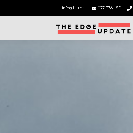
info@teu.co.il
077-776-1801