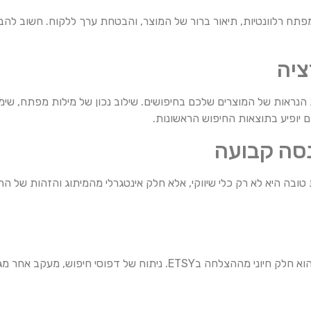
יים: מילות מפתח רלוונטיות, תיאור ברור של המוצר, והבטחת ערך ללקוח. חשוב
ציה
משמעותית את הנראות של המוצרים שלכם בחיפושים. שילוב נכון של מילות מפתח,
 יופיע בתוצאות החיפוש הראשונות.
נסה קבועה
תרת טובה היא לא רק כלי שיווקי, אלא חלק אינטגרלי מהמיתוג והזהות של
מעקב אחר ביצועי הכותרות וביצוע התאמות בהתאם לנתונים הוא חלק חיוני מההצלחה בSY